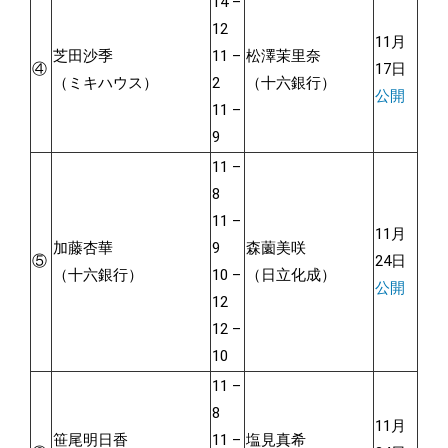
14 –
12
11月
芝田沙季
11 –
松澤茉里奈
④
17日
（ミキハウス）
2
（十六銀行）
公開
11 –
9
11 –
8
11 –
11月
加藤杏華
9
森薗美咲
⑤
24日
（十六銀行）
10 –
（日立化成）
公開
12
12 –
10
11 –
8
11月
笹尾明日香
11 –
塩見真希