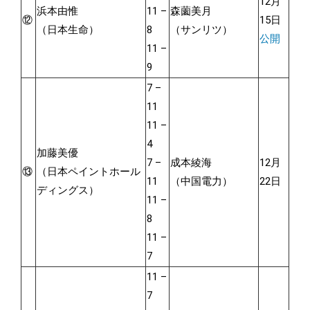
12月
浜本由惟
11 –
森薗美月
⑫
15日
（日本生命）
8
（サンリツ）
公開
11 –
9
7 –
11
11 –
4
加藤美優
7 –
成本綾海
12月
⑬
（日本ペイントホール
11
（中国電力）
22日
ディングス）
11 –
8
11 –
7
11 –
7