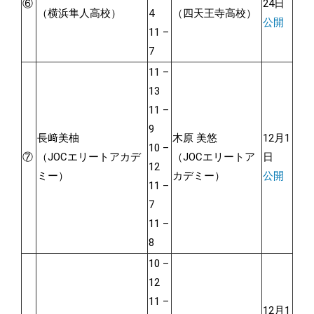
⑥
24日
（横浜隼人高校）
4
（四天王寺高校）
公開
11 –
7
11 –
13
11 –
9
長﨑美柚
木原 美悠
12月1
10 –
⑦
（JOCエリートアカデ
（JOCエリートア
日
12
ミー）
カデミー）
公開
11 –
7
11 –
8
10 –
12
11 –
12月1