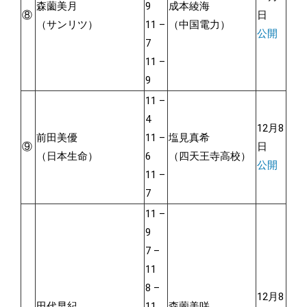
森薗美月
9
成本綾海
⑧
日
（サンリツ）
11 –
（中国電力）
公開
7
11 –
9
11 –
4
12月8
前田美優
11 –
塩見真希
⑨
日
（日本生命）
6
（四天王寺高校）
公開
11 –
7
11 –
9
7 –
11
8 –
12月8
田代早紀
11
森薗美咲