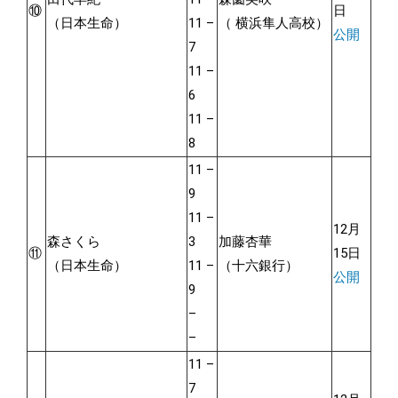
⑩
日
（日本生命）
11 –
（ 横浜隼人高校）
公開
7
11 –
6
11 –
8
11 –
9
11 –
12月
森さくら
3
加藤杏華
⑪
15日
（日本生命）
11 –
（十六銀行）
公開
9
–
–
11 –
7