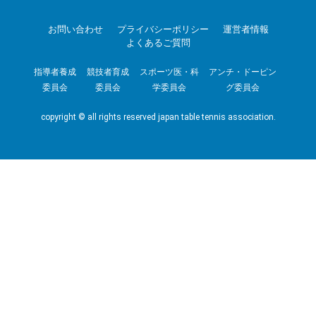
お問い合わせ
プライバシーポリシー
運営者情報
よくあるご質問
指導者養成
競技者育成
スポーツ医・科
アンチ・ドーピン
委員会
委員会
学委員会
グ委員会
copyright © all rights reserved japan table tennis association.