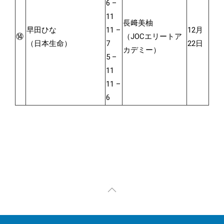
6 –
11
長﨑美柚
早田ひな
11 –
12月
⑭
（JOCエリートア
（日本生命）
7
22日
カデミー）
5 –
11
11 –
6