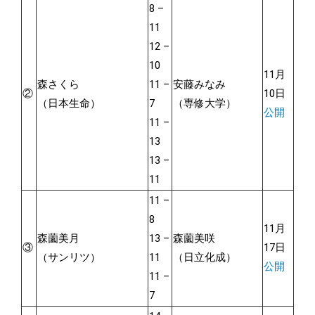
8 –
11
12 –
10
11月
森さくら
11 –
安藤みなみ
②
10日
（日本生命）
7
（専修大学）
公開
11 –
13
13 –
11
11 –
8
11月
森薗美月
13 –
森薗美咲
③
17日
（サンリツ）
11
（日立化成）
公開
11 –
7