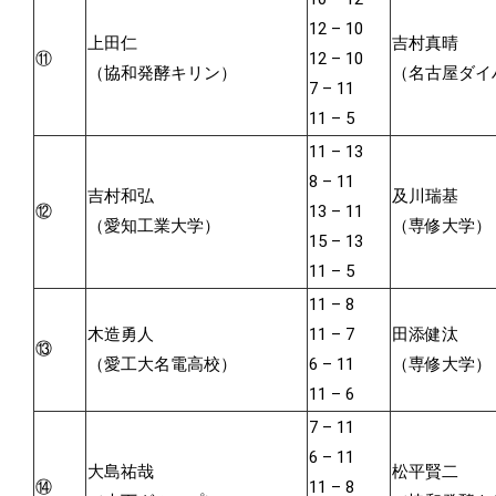
12 – 10
上田仁
吉村真晴
⑪
12 – 10
（協和発酵キリン）
（名古屋ダイ
7 – 11
11 – 5
11 – 13
8 – 11
吉村和弘
及川瑞基
⑫
13 – 11
（愛知工業大学）
（専修大学）
15 – 13
11 – 5
11 – 8
木造勇人
11 – 7
田添健汰
⑬
（愛工大名電高校）
6 – 11
（専修大学）
11 – 6
7 – 11
6 – 11
大島祐哉
松平賢二
⑭
11 – 8