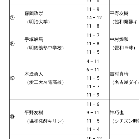
11 – 8
11 – 9
森薗政崇
平野友樹
⑦
14 – 12
（明治大学）
（協和発酵キ
11 – 8
11 – 7
手塚崚馬
中村煌和
⑧
11 – 8
（明徳義塾中学校）
（畳和卓球）
11 – 5
4 – 11
6 – 11
木造勇人
吉村真晴
⑨
11 – 5
（愛工大名電高校）
（名古屋ダイ
11 – 7
11 – 9
11 – 6
平野友樹
9 – 11
神巧也
⑩
（協和発酵キリン）
11 – 5
（シチズン時
11 – 4
10 – 12