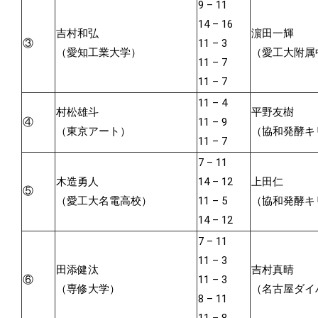
9 – 11
14 – 16
吉村和弘
濵田一輝
③
11 – 3
（愛知工業大学）
（愛工大附属
11 – 7
11 – 7
11 – 4
村松雄斗
平野友樹
④
11 – 9
（東京アート）
（協和発酵キ
11 – 7
7 – 11
木造勇人
14 – 12
上田仁
⑤
（愛工大名電高校）
11 – 5
（協和発酵キ
14 – 12
7 – 11
11 – 3
田添健汰
吉村真晴
⑥
11 – 3
（専修大学）
（名古屋ダイ
8 – 11