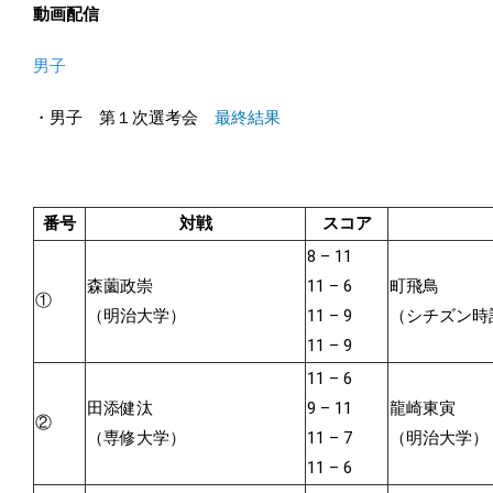
動画配信
男子
・男子 第１次選考会
最終結果
番号
対戦
スコア
8 – 11
森薗政崇
11 – 6
町飛鳥
①
（明治大学）
11 – 9
（シチズン時
11 – 9
11 – 6
田添健汰
9 – 11
龍崎東寅
②
（専修大学）
11 – 7
（明治大学）
11 – 6