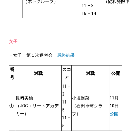
（木下グループ）
（協和発酵キ
11 – 8
16 – 14
女子
・女子 第１次選考会
最終結果
番
スコ
対戦
対戦
公開
号
ア
11 –
3
長﨑美柚
小塩遥菜
11月
11 –
①
（JOCエリートアカデ
（石田卓球クラ
10日
5
ミー）
ブ）
公開
11 –
5