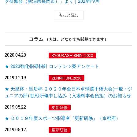
ク研修会（新潟県長岡市）」より｜2024年9月
もっと読む
コラム
（★は、どなたでも閲覧できます）
2020.04.28
KYOUKASHISHIN_2020
★ 2020強化指導指針 コンテンツ案アンケート
2019.11.19
ZENNIHON_2020
★ 天皇杯・皇后杯 ２０２０年全日本卓球選手権大会(一般・ジ
ュニアの部) 観戦研修申し込み（入場料本会負担）のお知らせ
2019.05.22
更新研修
★ ２０１９年度スポーツ指導者『更新研修』（京都府）
2019.05.17
更新研修