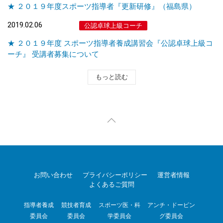
★ ２０１９年度スポーツ指導者『更新研修』（福島県）
2019.02.06
公認卓球上級コーチ
★ ２０１９年度 スポーツ指導者養成講習会『公認卓球上級コ
ーチ』 受講者募集について
もっと読む
お問い合わせ
プライバシーポリシー
運営者情報
よくあるご質問
指導者養成
競技者育成
スポーツ医・科
アンチ・ドーピン
委員会
委員会
学委員会
グ委員会