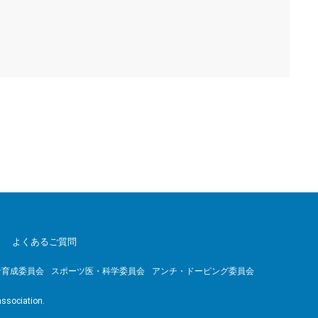
よくあるご質問
者育成委員会
スポーツ医・科学委員会
アンチ・ドーピング委員会
association.