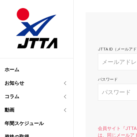
JTTA ID（メールア
ホーム
パスワード
お知らせ
コラム
動画
年間スケジュール
会員サイト『JTTA
は、同じメールア
資格の取得