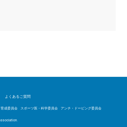
よくあるご質問
者育成委員会
スポーツ医・科学委員会
アンチ・ドーピング委員会
association.