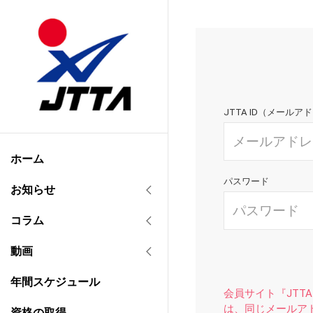
JTTA ID（メールア
ホーム
パスワード
お知らせ
コラム
動画
年間スケジュール
会員サイト『JTTA
は、同じメールア
資格の取得