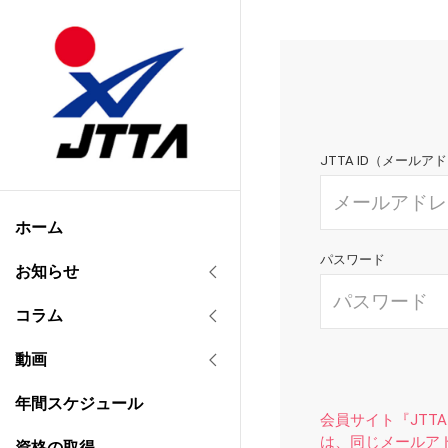
JTTA ID（メールア
ホーム
パスワード
お知らせ
コラム
動画
年間スケジュール
会員サイト『JTTA
は、同じメールア
資格の取得