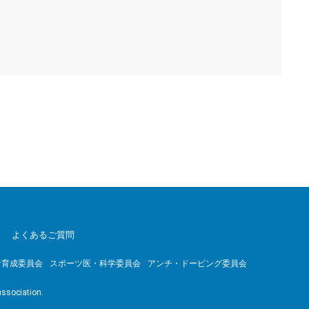
よくあるご質問
者育成委員会
スポーツ医・科学委員会
アンチ・ドーピング委員会
association.