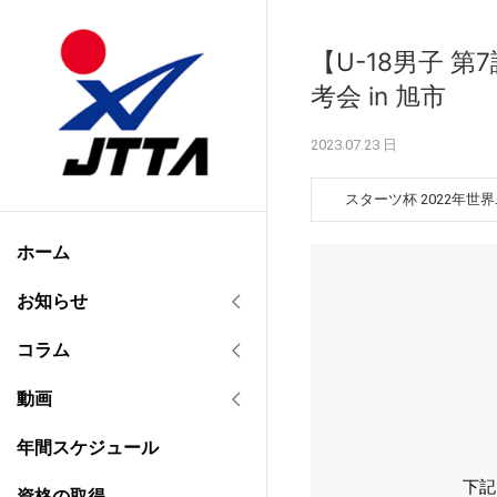
【U-18男子 
考会 in 旭市
2023.07.23 日
スターツ杯 2022年世
ホーム
お知らせ
コラム
動画
年間スケジュール
下記
資格の取得