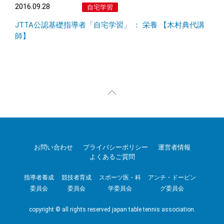
2016.09.28
自宅学習
JTTA公認基礎指導者「自宅学習」 ： 栄養 【木村典代講
師】
お問い合わせ
プライバシーポリシー
運営者情報
よくあるご質問
指導者養成
競技者育成
スポーツ医・科
アンチ・ドーピン
委員会
委員会
学委員会
グ委員会
copyright © all rights reserved japan table tennis association.